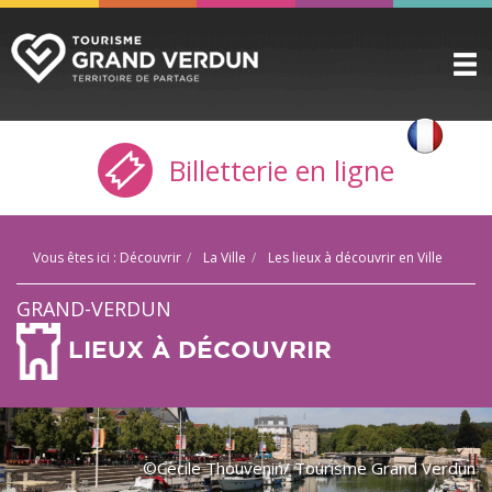
DÉCOUVRIR
▼
Billetterie en ligne
A VOIR / A FAIRE
▼
PRÉPARER
▼
Vous êtes ici :
Découvrir
La Ville
Les lieux à découvrir en Ville
INFOS PRATIQUES
▼
GRAND-VERDUN
SERVICE GROUPES
▼
LIEUX À DÉCOUVRIR
ESPACE PRO
CITADELLE
BILLETTERIE
©Cecile Thouvenin/ Tourisme Grand Verdun