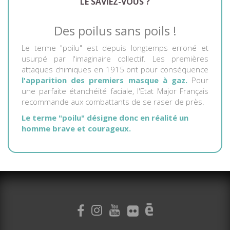
LE SAVIEZ-VOUS ?
Des poilus sans poils !
Le terme "poilu" est depuis longtemps erroné et
usurpé par l'imaginaire collectif. Les premières
attaques chimiques en 1915 ont pour conséquence
l'apparition des premiers masque à gaz.
Pour
une parfaite étanchéité faciale, l'Etat Major Français
recommande aux combattants de se raser de près.
Le terme "poilu" désigne donc en réalité un
homme brave et courageux.