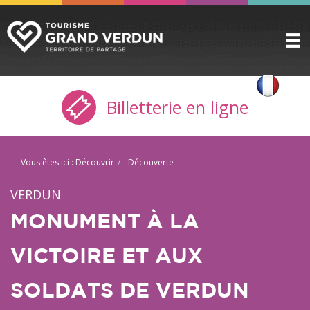
DÉCOUVRIR
▼
Billetterie en ligne
A VOIR / A FAIRE
▼
PRÉPARER
▼
Vous êtes ici :
Découvrir
Découverte
INFOS PRATIQUES
▼
VERDUN
SERVICE GROUPES
▼
MONUMENT À LA
ESPACE PRO
VICTOIRE ET AUX
CITADELLE
SOLDATS DE VERDUN
BILLETTERIE