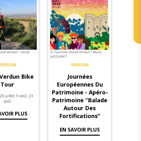
and Verdun / Cécile
© Tourisme Grand Verdun / Marie
JACQUINET
VERDUN
VERDUN
Verdun Bike
Journées
Tour
Européennes Du
Patrimoine - Apéro-
 juillet, 9 août, 23
Patrimoine “Balade
août
Autour Des
AVOIR PLUS
Fortifications"
EN SAVOIR PLUS