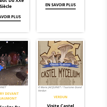
but Du XXe
EN SAVOIR PLUS
Siècle
AVOIR PLUS
UINET
© Marie JACQUINET / Tourisme Grand
Verdun
URY DEVANT
VERDUN
UAUMONT
Visite Castel