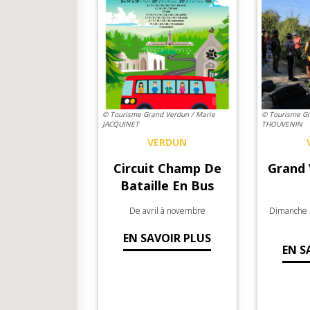
© Tourisme Grand Verdun / Marie
© Tourisme Gr
JACQUINET
THOUVENIN
VERDUN
Circuit Champ De
Grand 
Bataille En Bus
De avril à novembre
Dimanche 26
EN SAVOIR PLUS
EN S