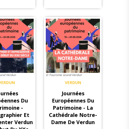
rand Verdun
© Tourisme Grand Verdun
VERDUN
VERDUN
ournées
Journées
péennes Du
Européennes Du
rimoine -
Patrimoine - La
graphier Et
Cathédrale Notre-
enter Verdun
Dame De Verdun