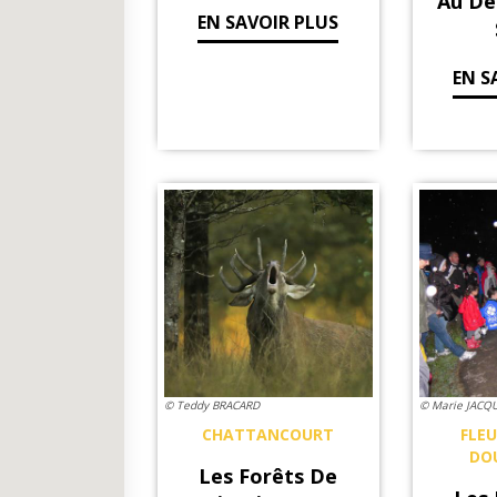
Au Dé
EN SAVOIR PLUS
EN S
© Teddy BRACARD
© Marie JACQ
CHATTANCOURT
FLE
DO
Les Forêts De