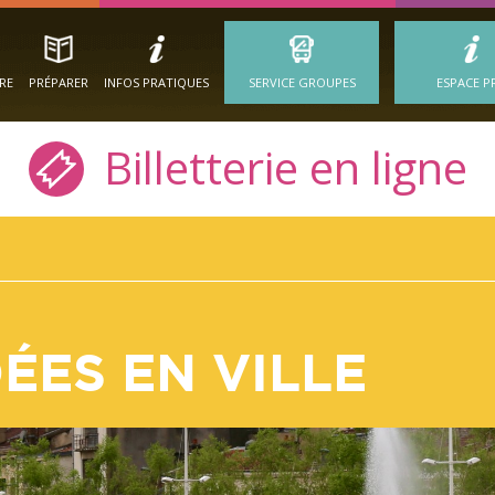
IRE
PRÉPARER
INFOS PRATIQUES
SERVICE GROUPES
ESPACE P
Billetterie en ligne
ÉES EN VILLE