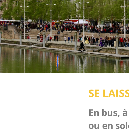
SE LAIS
En bus, à
ou en so