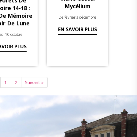
Forêts De
Mycélium
oire 14-18 :
 De Mémoire
De février à décembre
air De Lune
EN SAVOIR PLUS
di 10 octobre
AVOIR PLUS
1
2
Suivant »