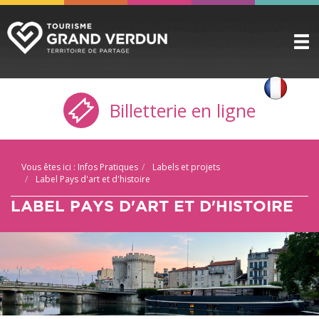
DÉCOUVRIR
▼
Billetterie en ligne
A VOIR / A FAIRE
▼
PRÉPARER
▼
Vous êtes ici :
Infos Pratiques
Labels et projets
INFOS PRATIQUES
▼
Label Pays d'art et d'histoire
LABEL PAYS D'ART ET D'HISTOIRE
SERVICE GROUPES
▼
ESPACE PRO
CITADELLE
BILLETTERIE