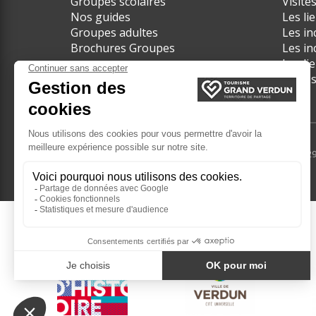
Groupes scolaires
Visite
Nos guides
Les li
Groupes adultes
Les in
Brochures Groupes
Les in
Les li
Visite
© 2017 - 2024 - Tourisme Grand Verdun - Tél. +33(0) 3 29