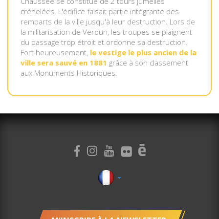
Chaussée se constitue de 2 tours jumelles
crénelées. L'édifice faisait partie intégrante des
remparts de la ville jusqu'à leur destruction. Lors de
la militarisation de Verdun, les troupes se plaignent
du passage trop étroit et ordonne sa destruction.
Fort heureusement,
le vestige le plus ancien de la
ville sera sauvé en 1881
grâce à son classement
aux Monuments Historiques.