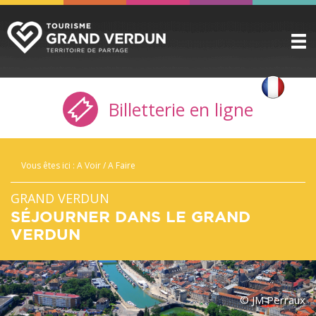
DÉCOUVRIR
▼
Billetterie en ligne
A VOIR / A FAIRE
▼
PRÉPARER
▼
Vous êtes ici :
A Voir / A Faire
INFOS PRATIQUES
▼
GRAND VERDUN
SERVICE GROUPES
▼
SÉJOURNER DANS LE GRAND
VERDUN
ESPACE PRO
CITADELLE
BILLETTERIE
© JM Perraux