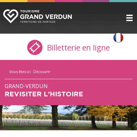
DÉCOUVRIR
▼
Billetterie en ligne
A VOIR / A FAIRE
▼
PRÉPARER
▼
Vous êtes ici :
Découvrir
INFOS PRATIQUES
▼
GRAND-VERDUN
SERVICE GROUPES
▼
REVISITER L'HISTOIRE
ESPACE PRO
CITADELLE
BILLETTERIE