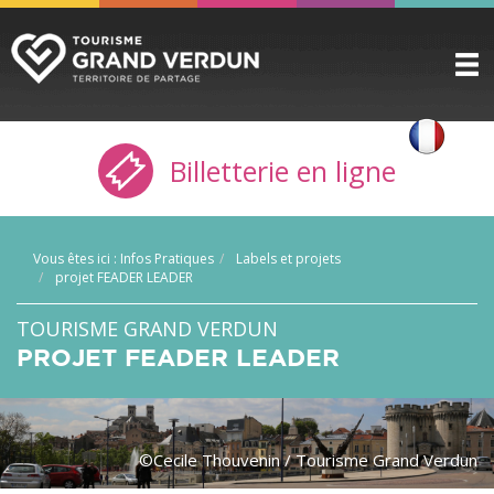
DÉCOUVRIR
▼
Billetterie en ligne
A VOIR / A FAIRE
▼
PRÉPARER
▼
Vous êtes ici :
Infos Pratiques
Labels et projets
INFOS PRATIQUES
▼
projet FEADER LEADER
SERVICE GROUPES
TOURISME GRAND VERDUN
▼
PROJET FEADER LEADER
ESPACE PRO
CITADELLE
©Cecile Thouvenin / Tourisme Grand Verdun
BILLETTERIE