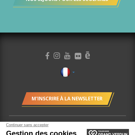
M'INSCRIRE À LA NEWSLETTER
Localisation
Gestion des cookies
Mentions légales
Plan du site
Billetterie
Site réalisé