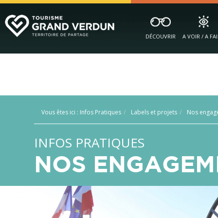
DÉCOUVRIR
A VOIR / A FA
Vous êtes ici :
Infos Pratiques
Labels et projets
Nos engag
INFOS PRATIQUES
NOS ENGAGEME