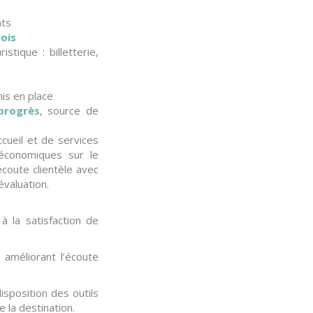
nts
tois
istique : billetterie,
mis en place
progrès
, source de
cueil et de services
 économiques sur le
’écoute clientèle avec
évaluation.
à la satisfaction de
n améliorant l’écoute
disposition des outils
 la destination.