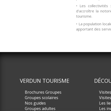
• Les collectivit
d'accroître la not
tourisme.
• La population locale
apportant des servic
VERDUN TOURISME
DÉCOU
Brochures Groupes
Visite
Groupes scolaires
Visite
Nos guides
Les li
Groupes adultes
Les in