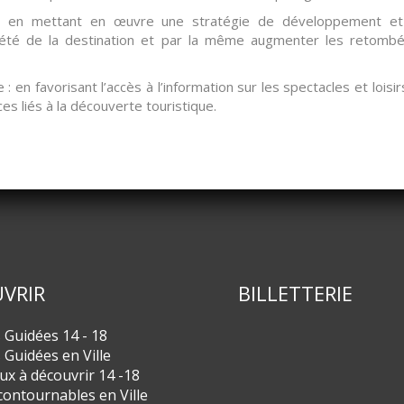
és : en mettant en œuvre une stratégie de développement et
oriété de la destination et par la même augmenter les retom
 : en favorisant l’accès à l’information sur les spectacles et loisir
es liés à la découverte touristique.
VRIR
BILLETTERIE
s Guidées 14 - 18
s Guidées en Ville
eux à découvrir 14 -18
contournables en Ville