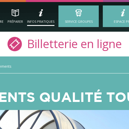
IRE
PRÉPARER
INFOS PRATIQUES
SERVICE GROUPES
ESPACE P
Billetterie en ligne
ements
NTS QUALITÉ TO