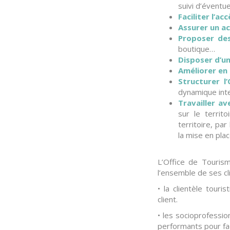
suivi d’éventue
Faciliter l’ac
Assurer un ac
Proposer des
boutique…
Disposer d’u
Améliorer en 
Structurer l
dynamique int
Travailler av
sur le territ
territoire, par
la mise en pla
L’Office de Tourism
l’ensemble de ses cli
• la clientèle touri
client.
• les socioprofession
performants pour fac