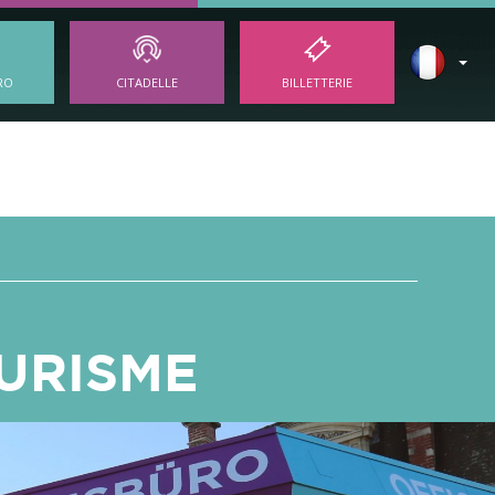
RO
CITADELLE
BILLETTERIE
URISME