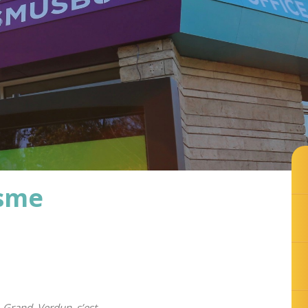
isme
u Grand Verdun s’est