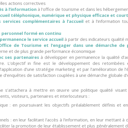
lles actions correctives
cès à l’information
à l’office de tourisme et dans les hébergeme
cueil téléphonique, numérique et physique efficace et cour
 services complémentaires à l’accueil
et à l’information tour
n personnel formé en continu
permanence le service accueil
à partir des indicateurs qualité 
’Office de Tourisme et l’engager dans une démarche de 
erne et de plus grande performance économique
ec ses partenaires
à développer en permanence la qualité d’ac
oire. L’objectif in fine est le développement des retombées
 l’application d’une stratégie marketing et par l’amélioration de l
ce d’enquêtes de satisfaction couplées à une démarche globale d’
e s’attachera à mettre en œuvre une politique qualité visant 
ents, visiteurs, partenaires et interlocuteurs :
stique : en poursuivant les objectifs préalablement définis et e
nels : en leur facilitant l’accès à l’information, en leur mettant à 
iliter la promotion de leur établissement et plus généralement de