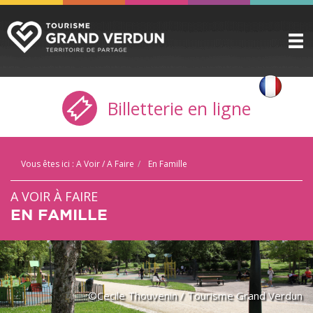
DÉCOUVRIR
▼
Billetterie en ligne
A VOIR / A FAIRE
▼
PRÉPARER
▼
Vous êtes ici :
A Voir / A Faire
En Famille
INFOS PRATIQUES
▼
A VOIR À FAIRE
SERVICE GROUPES
▼
EN FAMILLE
ESPACE PRO
CITADELLE
BILLETTERIE
©Cecile Thouvenin / Tourisme Grand Verdun