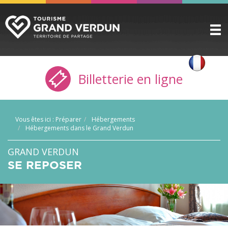
DÉCOUVRIR
▼
Billetterie en ligne
A VOIR / A FAIRE
▼
PRÉPARER
▼
Vous êtes ici :
Préparer
Hébergements
INFOS PRATIQUES
▼
Hébergements dans le Grand Verdun
SERVICE GROUPES
▼
GRAND VERDUN
SE REPOSER
ESPACE PRO
CITADELLE
BILLETTERIE