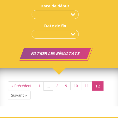
Date de début
Date de fin
« Précédent
1
…
8
9
10
11
12
Suivant »