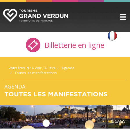
DÉCOUVRIR
▼
Billetterie en ligne
A VOIR / A FAIRE
▼
PRÉPARER
▼
Vous êtes ici :
A Voir / A Faire
Agenda
INFOS PRATIQUES
▼
Toutes les manifestations
SERVICE GROUPES
▼
AGENDA
TOUTES LES MANIFESTATIONS
ESPACE PRO
CITADELLE
BILLETTERIE
©CAGV