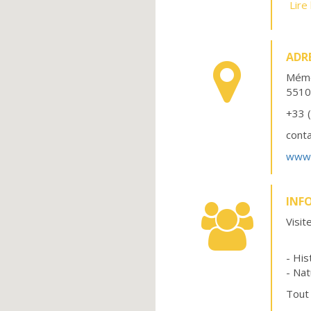
Lire
Gratu
ADR
Mémo
551
+33 
cont
www.
INF
Visit
- His
- Nat
Tout 