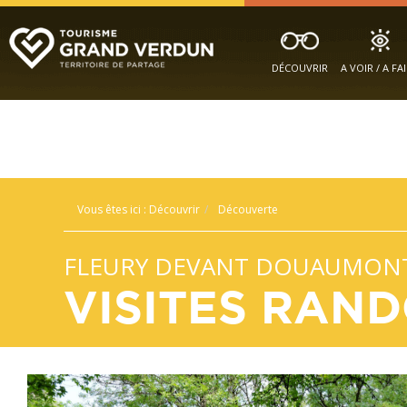
DÉCOUVRIR
A VOIR / A FA
Vous êtes ici :
Découvrir
Découverte
FLEURY DEVANT DOUAUMON
VISITES RAND