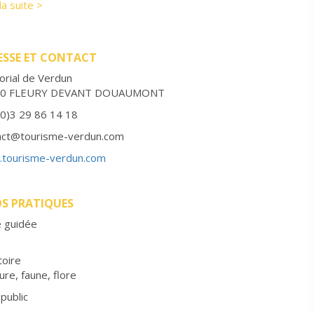
 la suite >
it pour les moins de : 8 ans
ESSE ET CONTACT
rial de Verdun
00 FLEURY DEVANT DOUAUMONT
(0)3 29 86 14 18
act@tourisme-verdun.com
tourisme-verdun.com
OS PRATIQUES
e guidée
toire
ure, faune, flore
public