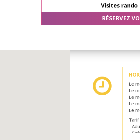
Visites rando 
RÉSERVEZ VO
HORA
Le m
Le m
Le m
Le m
Le m
Tarif
- Adu
- Enf