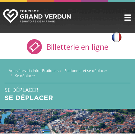
DÉCOUVRIR
▼
Billetterie en ligne
A VOIR / A FAIRE
▼
PRÉPARER
▼
Vous êtes ici :
Infos Pratiques
Stationner et se déplacer
INFOS PRATIQUES
Se déplacer
▼
SERVICE GROUPES
SE DÉPLACER
▼
SE DÉPLACER
ESPACE PRO
CITADELLE
BILLETTERIE