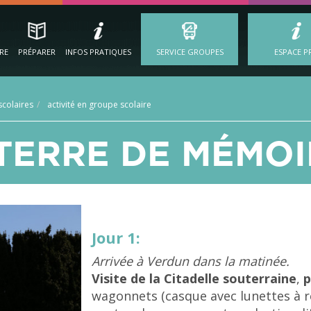
IRE
PRÉPARER
INFOS PRATIQUES
SERVICE GROUPES
ESPACE P
colaires
activité en groupe scolaire
TERRE DE MÉMOI
Jour 1:
Arrivée à Verdun dans la matinée.
Visite de la Citadelle souterraine
,
p
wagonnets (casque avec lunettes à 