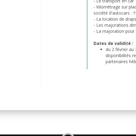
- Le transport en car
- Kilométrage sur pl
société d'autocars :
- La location de drap
- Les majorations dim
- La majoration pour 
Dates de validité :
du 2 février au 
disponibilités 
partenaires hé