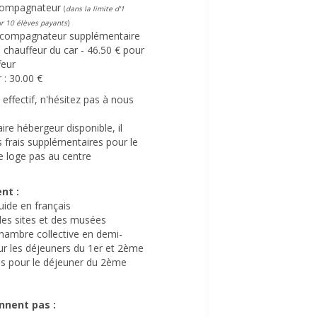
ccompagnateur
(
dans la limite d'1
r 10 élèves payants
)
ccompagnateur supplémentaire
e chauffeur du car - 46.50 € pour
feur
 : 30.00 €
 effectif, n'hésitez pas à nous
ire hébergeur disponible, il
s frais supplémentaires pour le
ne loge pas au centre
nt :
uide en français
 des sites et des musées
hambre collective en demi-
ur les déjeuners du 1er et 2ème
as pour le déjeuner du 2ème
nnent pas :