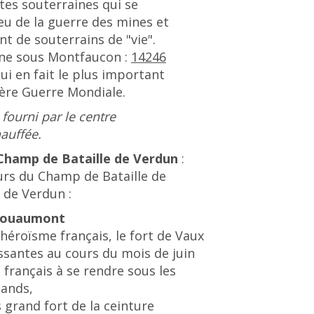
tes souterraines qui se
eu de la guerre des mines et
 de souterrains de "vie".
e sous Montfaucon :
14246
ui en fait le plus important
ière Guerre Mondiale.
ourni par le centre
auffée.
 Champ de Bataille de Verdun
:
eurs du Champ de Bataille de
 de Verdun :
 Douaumont
'héroïsme français, le fort de Vaux
essantes au cours du mois de juin
 français à se rendre sous les
mands,
 grand fort de la ceinture