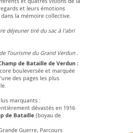
érents et quatres visions de la
 regards et leurs émotions
r dans la mémoire collective.
e déjeuner tiré du sac à l'abri
 de Tourisme du Grand Verdun .
©CT
 Champ de Bataille de Verdun :
encore bouleversée et marquée
'une des pages les plus
le.
 plus marquants :
ntièrement dévastés en 1916
p de Bataille
(boyau de
Grande Guerre,
Parcours