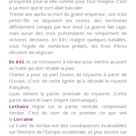
prospérité pour la ville comme pour tout l’empire. C’est
à sa mort que le sort allait basculer.
Trente ans après la mort du grand empereur, ses trois
petits-fils se disputent les restes des territoires
difficilement conquis par leur aïeul. La guerre fait rage,
mais aucun des trois prétendants ne remportent de
victoires décisives. En 841, malgré quelques batailles,
sous l’égide de nombreux prélats, les trois frères
décident de négocier.
En 843
, ils se retrouvent à Verdun pour mettre au point
un traité qui doit rétablir la paix.
Charles a pour sa part l’ouest du royaume à partir de
l’Escaut. (C’est de cette lignée qu’a découlé la royauté
française).
Louis obtient la partie orientale du royaume. (Cette
partie devint le Saint-Empire Germanique).
Lothaire
règne sur la partie centrale comprenant
Verdun. C’est du nom de ce premier roi que vint
la
Lorraine
.
Le traité de Verdun eut des conséquences incalculables
sur l’histoire de l’Europe occidentale, et plus encore sur