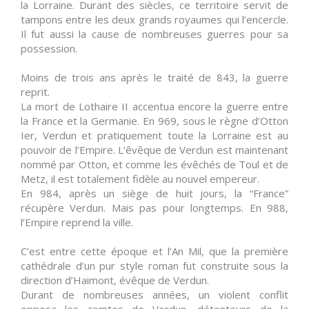
la Lorraine. Durant des siècles, ce territoire servit de
tampons entre les deux grands royaumes qui l’encercle.
Il fut aussi la cause de nombreuses guerres pour sa
possession.
Moins de trois ans après le traité de 843, la guerre
reprit.
La mort de Lothaire II accentua encore la guerre entre
la France et la Germanie. En 969, sous le règne d’Otton
Ier, Verdun et pratiquement toute la Lorraine est au
pouvoir de l’Empire. L’êvêque de Verdun est maintenant
nommé par Otton, et comme les évêchés de Toul et de
Metz, il est totalement fidèle au nouvel empereur.
En 984, après un siège de huit jours, la “France”
récupère Verdun. Mais pas pour longtemps. En 988,
l’Empire reprend la ville.
C’est entre cette époque et l’An Mil, que la première
cathédrale d’un pur style roman fut construite sous la
direction d’Haimont, évêque de Verdun.
Durant de nombreuses années, un violent conflit
opposa les comtes de Verdun, détenteurs de la