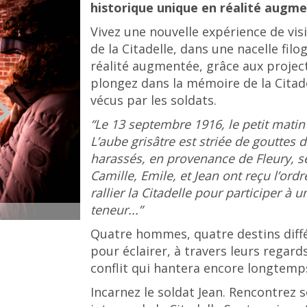
historique unique en réalité augm
Vivez une nouvelle expérience de visi
de la Citadelle, dans une nacelle fil
réalité augmentée, grâce aux project
plongez dans la mémoire de la Citade
vécus par les soldats.
“Le 13 septembre 1916, le petit matin 
L’aube grisâtre est striée de gouttes 
harassés, en provenance de Fleury, se
Camille, Emile, et Jean ont reçu l’ord
rallier la Citadelle pour participer à 
teneur...”
© Grand Verdun - Anne Schwab-Nodée
Quatre hommes, quatre destins diffé
pour éclairer, à travers leurs regards
conflit qui hantera encore longtemp
Incarnez le soldat Jean. Rencontrez 