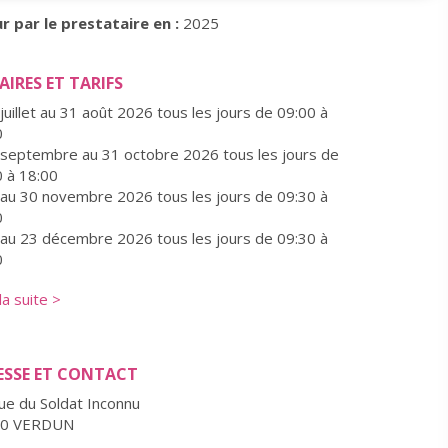
r par le prestataire en :
2025
IRES ET TARIFS
juillet au 31 août 2026 tous les jours de 09:00 à
0
 septembre au 31 octobre 2026 tous les jours de
0 à 18:00
 au 30 novembre 2026 tous les jours de 09:30 à
0
 au 23 décembre 2026 tous les jours de 09:30 à
0
6 au 30 décembre 2026 tous les jours de 09:30 à
 la suite >
0
lte plein tarif : 16€
ESSE ET CONTACT
ant : 8€
if réduit : 13€
ue du Soldat Inconnu
00 VERDUN