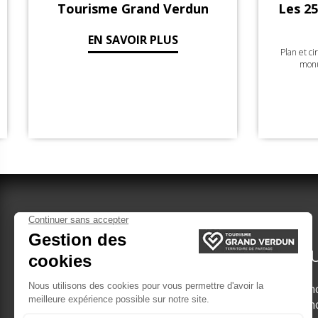
rdun
Les 25 Incontournables De
Verdun
Plan et circuit pour découvrir les plus beaux
monuments de la ville de Verdun
EN SAVOIR PLUS
VERDUN TOURISME
DÉCOU
Groupes adultes
Les in
Brochures Groupes
Les in