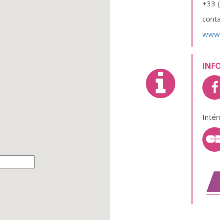
+33 
conta
www.
INF
Intér