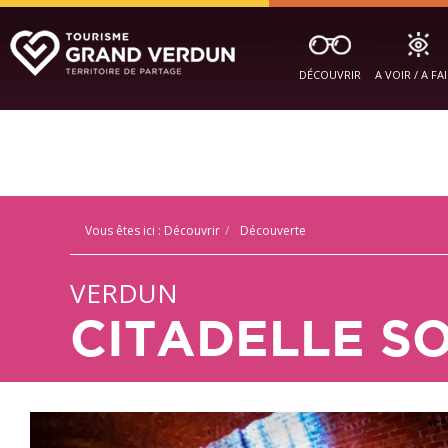
DÉCOUVRIR
A VOIR / A FA
Vous êtes ici :
Découvrir
Découverte
VERDUN
CITADELLE S