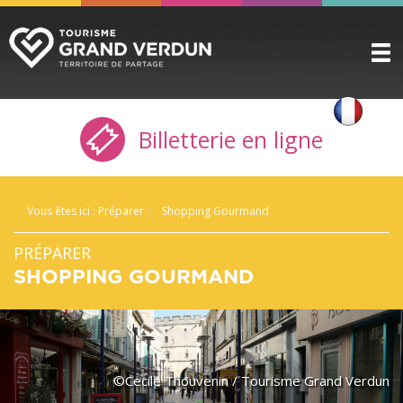
DÉCOUVRIR
▼
Billetterie en ligne
A VOIR / A FAIRE
▼
PRÉPARER
▼
Vous êtes ici :
Préparer
Shopping Gourmand
INFOS PRATIQUES
▼
PRÉPARER
SERVICE GROUPES
▼
SHOPPING GOURMAND
ESPACE PRO
CITADELLE
BILLETTERIE
©Cecile Thouvenin / Tourisme Grand Verdun