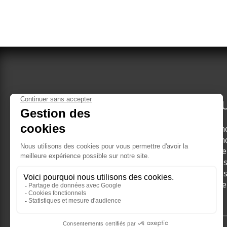
VERDUN TOURISME
DÉCOU
Groupes adultes
Les in
Brochures Groupes
Les in
Groupes scolaires
Les li
Nos guides
Visite
Visite
Les li