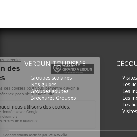
VERDUN TOURISME
DÉCOU
Groupes scolaires
Visite
Nos guides
Les li
Groupes adultes
Les in
Brochures Groupes
Les in
Les li
Visite