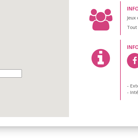
INF
Jeux 
Tout 
INF
- Ext
- Int