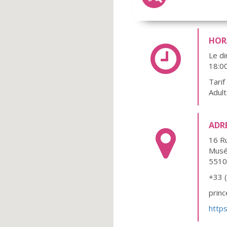
HORA
Le d
18:0
Tarif
Adult
ADR
16 Ru
Musée
551
+33 
prin
http