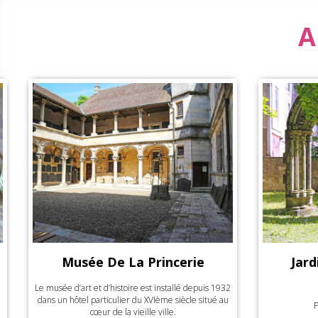
A
Jardin Du Musée De La
Visite-A
Princerie
2
Petit jardin au centre ville