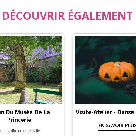
 DÉCOUVRIR ÉGALEMENT .
telier - Danse Macabre
Exposition - Entre D
Mains : Dix Ans D'acq
EN SAVOIR PLUS
Et De Restaurat