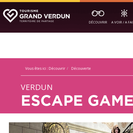
DÉCOUVRIR
A VOIR / A FA
Vous êtes ici :
Découvrir
Découverte
VERDUN
ESCAPE GAME 