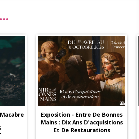
..
e Bonnes
Atelier Adultes - Sculpture
uisitions
Égyptienne
ions
EN SAVOIR PLUS