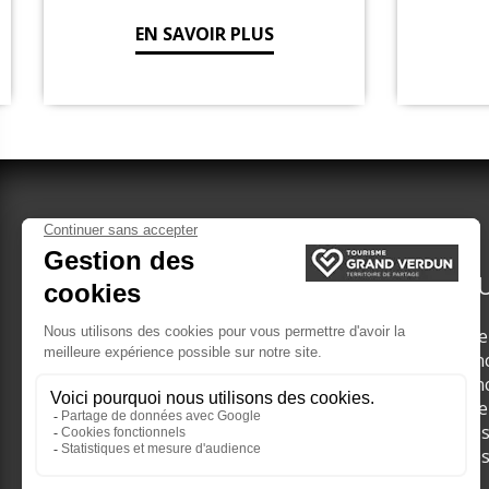
EN SAVOIR PLUS
VERDUN TOURISME
DÉCOU
Nos guides
Les li
Groupes adultes
Les in
Brochures Groupes
Les in
Groupes scolaires
Les li
Visite
Visite