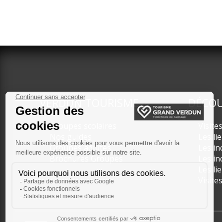
VERDUN TOURISME
DÉCOU
Groupes scolaires
Visite
Nos guides
Les li
Groupes adultes
Les in
Brochures Groupes
Les in
Les li
Visite