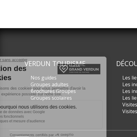
VERDUN TOURISME
DÉCOU
Nos guides
Les li
Groupes adultes
Les in
Brochures Groupes
Les in
Groupes scolaires
Les li
Visite
Visite