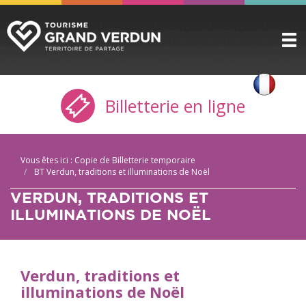
DÉCOUVRIR
▼
Billetterie en ligne
A VOIR / A FAIRE
▼
PRÉPARER
▼
Vous êtes ici :
Copie de Billetterie temporaire
INFOS PRATIQUES
▼
BT Verdun, traditions et illuminations de Noël
VERDUN, TRADITIONS ET
SERVICE GROUPES
▼
ILLUMINATIONS DE NOËL
ESPACE PRO
CITADELLE
Verdun, traditions et
BILLETTERIE
illuminations de Noël