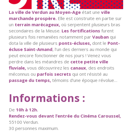
La ville de Verdun au Moyen-Age
était une
ville
marchande prospère.
Elle est construite en partie sur
un
terrain marécageux,
où serpentent plusieurs bras
secondaires de la Meuse.
Les fortifications
furent
plusieurs fois remaniées notamment par
Vauban
qui
dota la ville de plusieurs
ponts-écluses,
dont le
Pont-
écluse Saint-Amand
, l’un des derniers au monde qui
peut encore fonctionner de nos jours !
Venez vous
perdre dans les méandres de
cette petite ville
fluviale,
vous découvrirez les
canaux
, des endroits
méconnus ou
parfois secrets
qui ont résisté au
passage du temps,
témoins d’une époque révolue…
Informations :
De
10h à 12h.
Rendez-vous devant l’entrée du Cinéma Caroussel,
55100 Verdun.
30 personnes maximum.