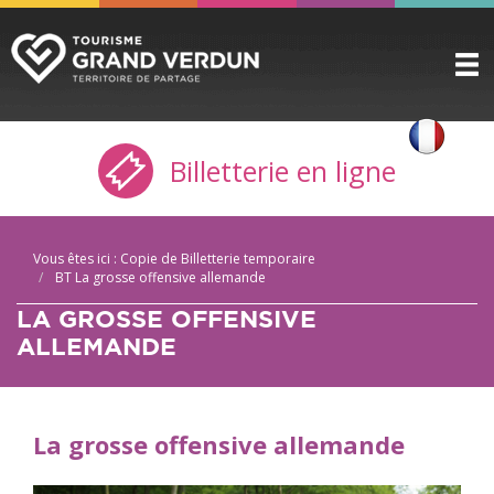
DÉCOUVRIR
▼
Billetterie en ligne
A VOIR / A FAIRE
▼
PRÉPARER
▼
Vous êtes ici :
Copie de Billetterie temporaire
INFOS PRATIQUES
▼
BT La grosse offensive allemande
LA GROSSE OFFENSIVE
SERVICE GROUPES
▼
ALLEMANDE
ESPACE PRO
CITADELLE
La grosse offensive allemande
BILLETTERIE