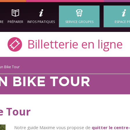
IRE
PRÉPARER
INFOS PRATIQUES
SERVICE GROUPES
ESPACE P
Billetterie en ligne
n Bike Tour
 BIKE TOUR
e Tour
Notre guide Maxime vous propose de
quitter le centre