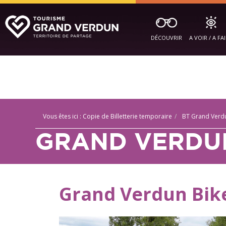
DÉCOUVRIR
A VOIR / A FA
Vous êtes ici :
Copie de Billetterie temporaire
BT Grand Verdu
GRAND VERDUN
Grand Verdun Bik