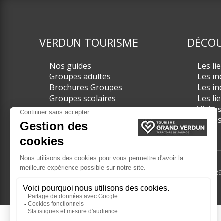
VERDUN TOURISME
DÉCOU
Nos guides
Les li
Groupes adultes
Les in
Brochures Groupes
Les in
Groupes scolaires
Les li
Visite
Visite
© 2017 - 2024 - Tourisme Grand Verdun - Tél. +33(0) 3 29