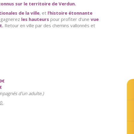
onnus sur le territoire de Verdun.
ionales de la ville
, et
l’histoire étonnante
s gagnerez
les hauteurs
pour profiter d’une
vue
t.
Retour en ville par des chemins vallonnés et
9
€
€
ompagnés d'un adulte.)
0.