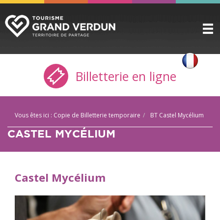
DÉCOUVRIR
▼
Billetterie en ligne
A VOIR / A FAIRE
▼
PRÉPARER
▼
Vous êtes ici :
Copie de Billetterie temporaire
BT Castel Mycélium
INFOS PRATIQUES
▼
CASTEL MYCÉLIUM
SERVICE GROUPES
▼
ESPACE PRO
Castel Mycélium
CITADELLE
BILLETTERIE