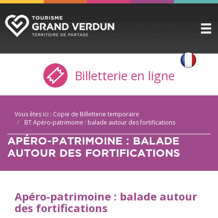
DÉCOUVRIR
▼
Billetterie en ligne
A VOIR / A FAIRE
▼
PRÉPARER
▼
Vous êtes ici :
Copie de Billetterie temporaire
INFOS PRATIQUES
▼
BT Apéro-patrimoine : balade autour des fortifications
APÉRO-PATRIMOINE : BALADE
SERVICE GROUPES
▼
AUTOUR DES FORTIFICATIONS
ESPACE PRO
CITADELLE
Apéro-patrimoine : balade autour
BILLETTERIE
des fortifications