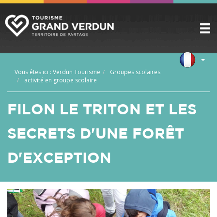
DÉCOUVRIR
▼
Vous êtes ici :
Verdun Tourisme
Groupes scolaires
A VOIR / A FAIRE
activité en groupe scolaire
▼
PRÉPARER
▼
FILON LE TRITON ET LES
INFOS PRATIQUES
▼
SECRETS D'UNE FORÊT
SERVICE GROUPES
▼
D'EXCEPTION
ESPACE PRO
CITADELLE
BILLETTERIE