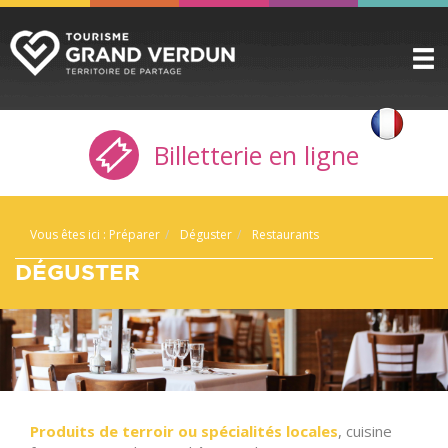
DÉCOUVRIR
▼
Billetterie en ligne
A VOIR / A FAIRE
▼
PRÉPARER
▼
Vous êtes ici :
Préparer
Déguster
Restaurants
INFOS PRATIQUES
▼
DÉGUSTER
SERVICE GROUPES
▼
ESPACE PRO
CITADELLE
BILLETTERIE
Produits de terroir ou spécialités locales
, cuisine