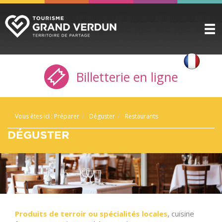
DÉCOUVRIR
▼
Billetterie en ligne
A VOIR / A FAIRE
▼
PRÉPARER
▼
Vous êtes ici :
Préparer
Déguster
Restaurants
INFOS PRATIQUES
▼
DÉGUSTER
SERVICE GROUPES
▼
ESPACE PRO
CITADELLE
BILLETTERIE
Produits de terroir ou spécialités locales
, cuisine