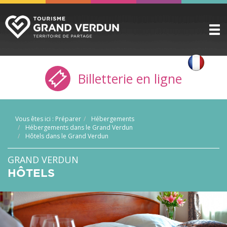
DÉCOUVRIR
▼
Billetterie en ligne
A VOIR / A FAIRE
▼
PRÉPARER
▼
Vous êtes ici :
Préparer
Hébergements
INFOS PRATIQUES
▼
Hébergements dans le Grand Verdun
Hôtels dans le Grand Verdun
SERVICE GROUPES
▼
GRAND VERDUN
ESPACE PRO
HÔTELS
CITADELLE
BILLETTERIE