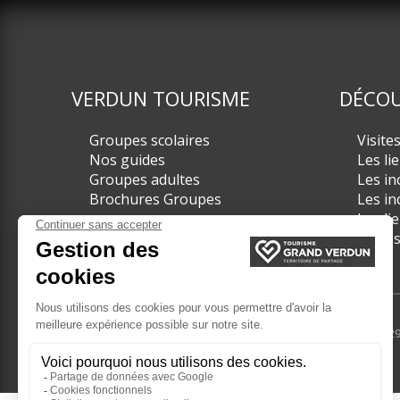
VERDUN TOURISME
DÉCOU
Groupes scolaires
Visite
Nos guides
Les li
Groupes adultes
Les in
Brochures Groupes
Les in
Les li
Visite
© 2017 - 2024 - Tourisme Grand Verdun - Tél. +33(0) 3 29