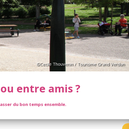
©Cecile Thouvenin / Tourisme Grand Verdun
ou entre amis ?
asser du bon temps ensemble.