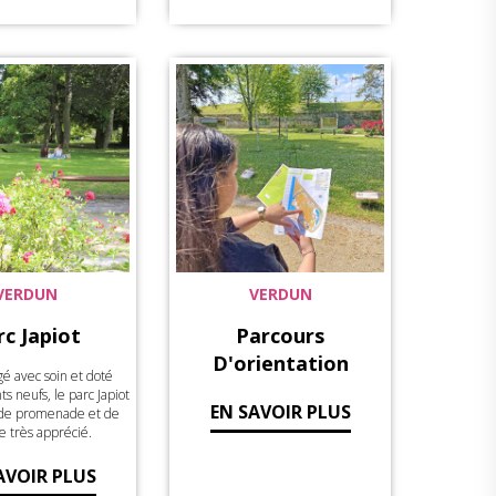
VERDUN
VERDUN
rc Japiot
Parcours
D'orientation
 avec soin et doté
 neufs, le parc Japiot
EN SAVOIR PLUS
u de promenade et de
e très apprécié.
AVOIR PLUS