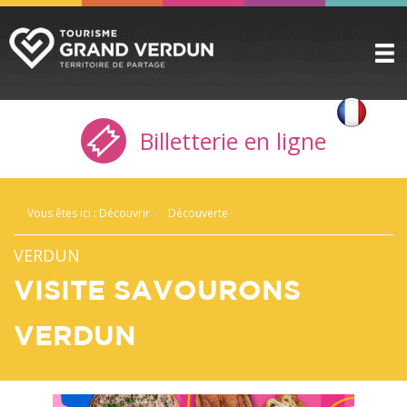
DÉCOUVRIR
▼
Billetterie en ligne
A VOIR / A FAIRE
▼
PRÉPARER
▼
Vous êtes ici :
Découvrir
Découverte
INFOS PRATIQUES
▼
VERDUN
SERVICE GROUPES
▼
VISITE SAVOURONS
ESPACE PRO
VERDUN
CITADELLE
BILLETTERIE