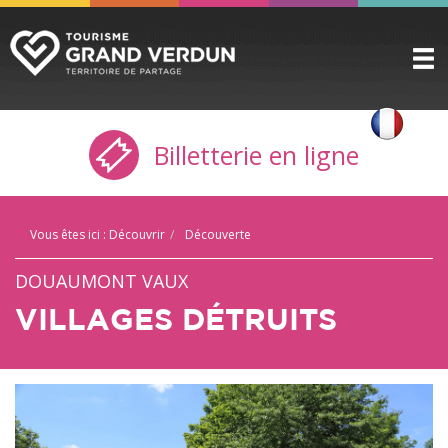
DÉCOUVRIR
▼
Billetterie en ligne
A VOIR / A FAIRE
▼
PRÉPARER
▼
Vous êtes ici :
Découvrir
Découverte
INFOS PRATIQUES
▼
DOUAUMONT VAUX
SERVICE GROUPES
▼
VILLAGES DÉTRUITS
ESPACE PRO
CITADELLE
BILLETTERIE