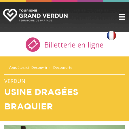
DÉCOUVRIR
▼
Billetterie en ligne
A VOIR / A FAIRE
▼
PRÉPARER
▼
Vous êtes ici :
Découvrir
Découverte
INFOS PRATIQUES
▼
VERDUN
SERVICE GROUPES
▼
USINE DRAGÉES
ESPACE PRO
BRAQUIER
CITADELLE
BILLETTERIE