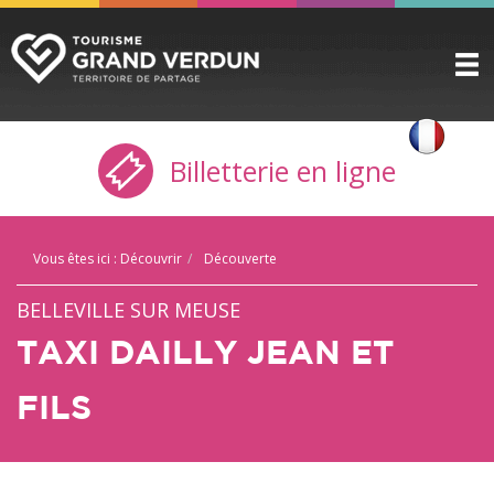
DÉCOUVRIR
▼
Billetterie en ligne
A VOIR / A FAIRE
▼
PRÉPARER
▼
Vous êtes ici :
Découvrir
Découverte
INFOS PRATIQUES
▼
BELLEVILLE SUR MEUSE
SERVICE GROUPES
▼
TAXI DAILLY JEAN ET
ESPACE PRO
FILS
CITADELLE
BILLETTERIE