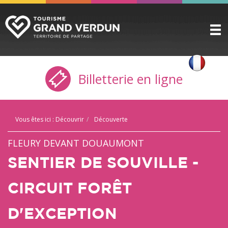
DÉCOUVRIR
▼
Billetterie en ligne
A VOIR / A FAIRE
▼
PRÉPARER
▼
Vous êtes ici :
Découvrir
Découverte
INFOS PRATIQUES
▼
FLEURY DEVANT DOUAUMONT
SERVICE GROUPES
▼
SENTIER DE SOUVILLE -
ESPACE PRO
CIRCUIT FORÊT
CITADELLE
D'EXCEPTION
BILLETTERIE