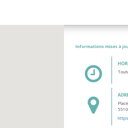
Informations mises à jou
HORA
Toute
ADR
Place
551
http