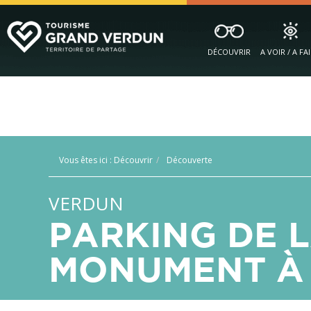
DÉCOUVRIR
A VOIR / A FA
Vous êtes ici :
Découvrir
Découverte
VERDUN
PARKING DE L
MONUMENT À 