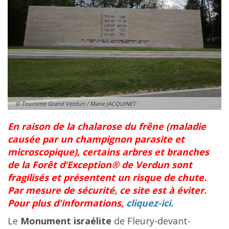
© Tourisme Grand Verdun / Marie JACQUINET
En raison de la chalarose du frêne (maladie
causée par un champignon parasite et
microscopique), certains arbres et branches
de la Forêt d’Exception® de Verdun sont
fragilisés et présentent un risque de chute.
Par mesure de sécurité, ce site est à éviter.
Pour plus d'informations,
cliquez-ici.
Le
Monument israélite
de Fleury-devant-