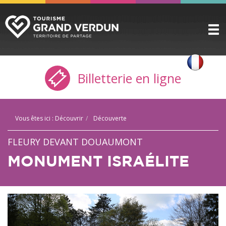
DÉCOUVRIR
▼
Billetterie en ligne
A VOIR / A FAIRE
▼
PRÉPARER
▼
Vous êtes ici :
Découvrir
Découverte
INFOS PRATIQUES
▼
FLEURY DEVANT DOUAUMONT
SERVICE GROUPES
▼
MONUMENT ISRAÉLITE
ESPACE PRO
CITADELLE
BILLETTERIE