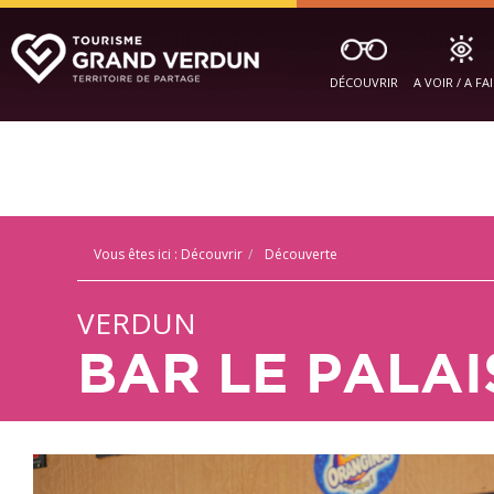
DÉCOUVRIR
A VOIR / A FA
Vous êtes ici :
Découvrir
Découverte
VERDUN
BAR LE PALAI