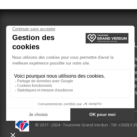
VERDUN TOURISME
DÉCOU
Groupes scolaires
Visite
Nos guides
Les li
Groupes adultes
Les in
Brochures Groupes
Les in
Les li
Visite
© 2017 - 2024 - Tourisme Grand Verdun - Tél. +33(0) 3 29