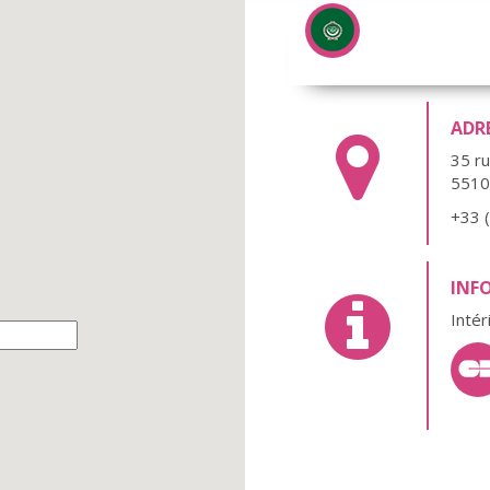
ADR
35 r
551
+33 
INF
Intér