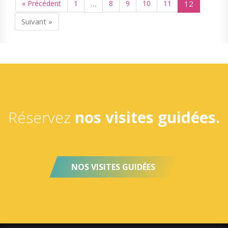
« Précédent
1
…
8
9
10
11
12
Suivant »
Réservez
nos visites guidées.
NOS VISITES GUIDÉES