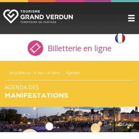
DÉCOUVRIR
▼
Billetterie en ligne
A VOIR / A FAIRE
▼
PRÉPARER
▼
Vous êtes ici :
A Voir / A Faire
Agenda
INFOS PRATIQUES
▼
AGENDA DES
SERVICE GROUPES
▼
MANIFESTATIONS
ESPACE PRO
CITADELLE
©CAGV
BILLETTERIE