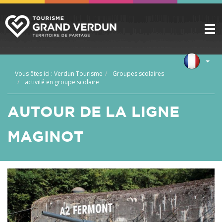
DÉCOUVRIR
▼
Vous êtes ici :
Verdun Tourisme
Groupes scolaires
A VOIR / A FAIRE
activité en groupe scolaire
▼
PRÉPARER
▼
AUTOUR DE LA LIGNE
INFOS PRATIQUES
▼
MAGINOT
SERVICE GROUPES
▼
ESPACE PRO
CITADELLE
BILLETTERIE