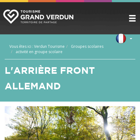
DÉCOUVRIR
▼
Vous êtes ici :
Verdun Tourisme
Groupes scolaires
A VOIR / A FAIRE
activité en groupe scolaire
▼
PRÉPARER
▼
L'ARRIÈRE FRONT
INFOS PRATIQUES
▼
ALLEMAND
SERVICE GROUPES
▼
ESPACE PRO
CITADELLE
BILLETTERIE