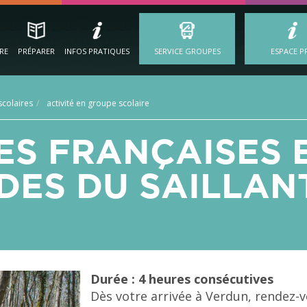
IRE
PRÉPARER
INFOS PRATIQUES
SERVICE GROUPES
ESPACE P
colaires
activité en groupe scolaire
S FRANÇAISES 
ES DU SAILLAN
Durée : 4 heures consécutives
Dès votre arrivée à Verdun, rendez-v