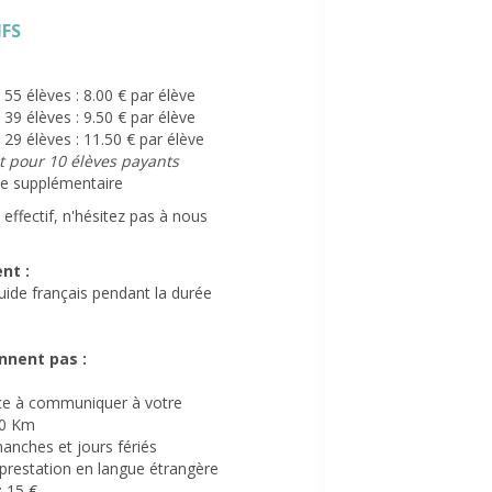
IFS
55 élèves : 8.00 € par élève
39 élèves : 9.50 € par élève
29 élèves : 11.50 € par élève
it pour 10 élèves payants
te supplémentaire
 effectif, n'hésitez pas à nous
nt :
guide français pendant la durée
nnent pas :
ace à communiquer à votre
70 Km
anches et jours fériés
prestation en langue étrangère
: 15 €