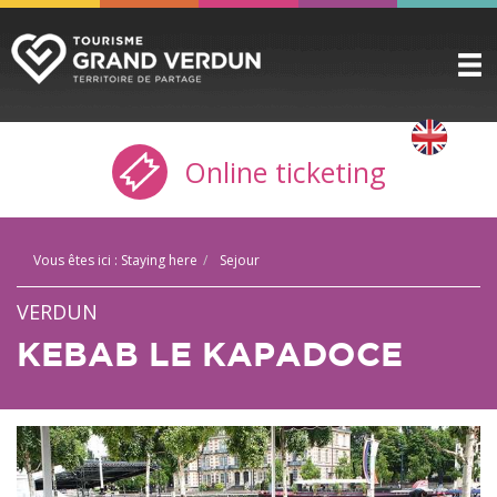
DISCOVER
▼
Online ticketing
TO SEE / TO DO
▼
STAYING HERE
▼
Vous êtes ici :
Staying here
Sejour
PRACTICAL INFO
▼
VERDUN
GROUPS
▼
KEBAB LE KAPADOCE
THE CITADEL
TICKETING